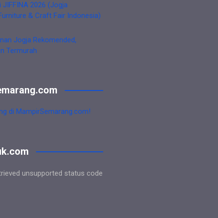
i JIFFINA 2026 (Jogja
Furniture & Craft Fair Indonesia)
nan Jogja Rekomended,
an Termurah
emarang.com
ng di MampirSemarang.com!
uk.com
trieved unsupported status code