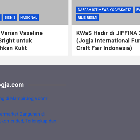
DAERAH ISTIMEWA YOGYAKARTA
E
BISNIS
NASIONAL
RILIS RESMI
 Varian Vaseline
KWaS Hadir di JIFFINA
Bright untuk
(Jogja International Fu
kan Kulit
Craft Fair Indonesia)
gja.com
ng di MampirJogja.com!
ermarket Bangunan di
ekomended, Terlengkap dan