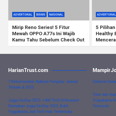
ADVERTORIAL
BISNIS
NASIONAL
ADVERTORIAL
Mirip Reno Series! 5 Fitur
5 Pilihan
Mewah OPPO A77s Ini Wajib
Healthy 
Kamu Tahu Sebelum Check Out
Mencerah
HarianTrust.com
MampirJo
7 Rekomendasi Aplikasi Pengatur Jadwal
Selamat Data
Terbaik di 2025
Toko dan Sup
Jogja DevDay 2025: +400 Tech Enthusiast
Yogyakarta R
Ramaikan Jogja DevDay 2025: Bukti
Termurah
Yogyakarta Jadi Tech Hub Terkemuka