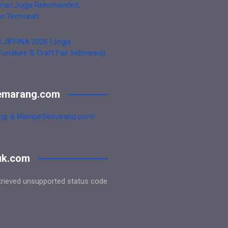
nan Jogja Rekomended,
an Termurah
i JIFFINA 2026 (Jogja
Furniture & Craft Fair Indonesia)
emarang.com
ng di MampirSemarang.com!
uk.com
trieved unsupported status code