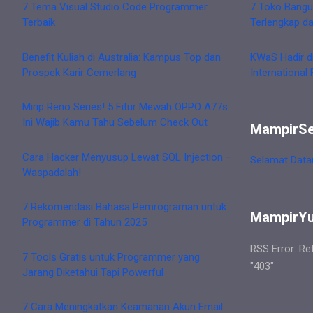
7 Tema Visual Studio Code Programmer
7 Toko Bangu
Terbaik
Terlengkap d
Benefit Kuliah di Australia: Kampus Top dan
KWaS Hadir d
Prospek Karir Cemerlang
International 
Mirip Reno Series! 5 Fitur Mewah OPPO A77s
Ini Wajib Kamu Tahu Sebelum Check Out
MampirS
Cara Hacker Menyusup Lewat SQL Injection –
Selamat Data
Waspadalah!
7 Rekomendasi Bahasa Pemrograman untuk
MampirY
Programmer di Tahun 2025
RSS Error: Re
7 Tools Gratis untuk Programmer yang
"403"
Jarang Diketahui Tapi Powerful
7 Cara Meningkatkan Keamanan Akun Email