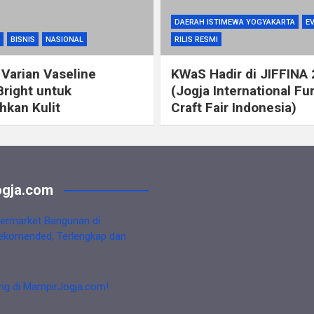
DAERAH ISTIMEWA YOGYAKARTA
E
BISNIS
NASIONAL
RILIS RESMI
 Varian Vaseline
KWaS Hadir di JIFFINA
Bright untuk
(Jogja International Fu
kan Kulit
Craft Fair Indonesia)
gja.com
ermarket Bangunan di
ekomended, Terlengkap dan
ng di MampirJogja.com!