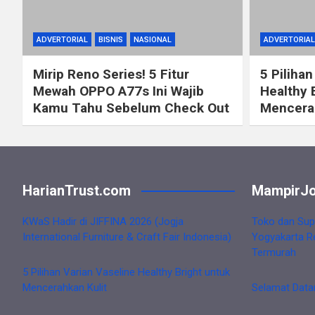
ADVERTORIAL
BISNIS
NASIONAL
ADVERTORIAL
Mirip Reno Series! 5 Fitur
5 Pilihan
Mewah OPPO A77s Ini Wajib
Healthy 
Kamu Tahu Sebelum Check Out
Mencerah
HarianTrust.com
MampirJo
KWaS Hadir di JIFFINA 2026 (Jogja
Toko dan Sup
International Furniture & Craft Fair Indonesia)
Yogyakarta R
Termurah
5 Pilihan Varian Vaseline Healthy Bright untuk
Mencerahkan Kulit
Selamat Data