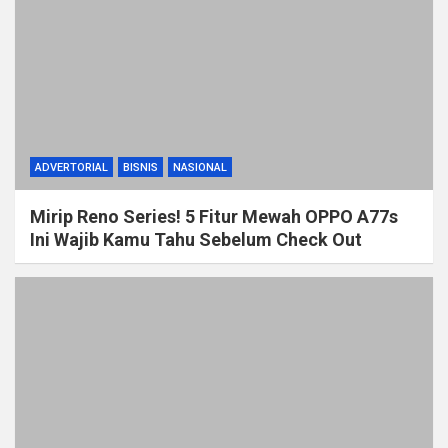
ADVERTORIAL
BISNIS
NASIONAL
Mirip Reno Series! 5 Fitur Mewah OPPO A77s
Ini Wajib Kamu Tahu Sebelum Check Out