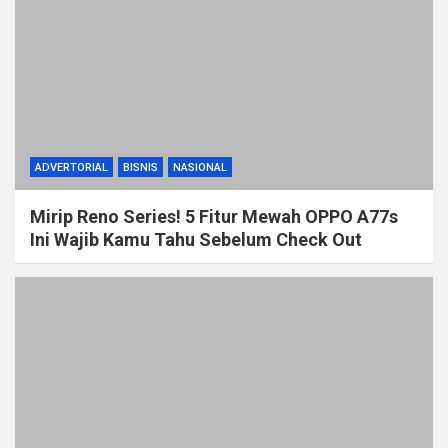
ADVERTORIAL
BISNIS
NASIONAL
Mirip Reno Series! 5 Fitur Mewah OPPO A77s
Ini Wajib Kamu Tahu Sebelum Check Out