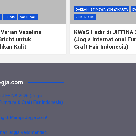
DAERAH ISTIMEWA YOGYAKARTA
E
BISNIS
NASIONAL
RILIS RESMI
 Varian Vaseline
KWaS Hadir di JIFFINA
Bright untuk
(Jogja International Fu
kan Kulit
Craft Fair Indonesia)
gja.com
i JIFFINA 2026 (Jogja
Furniture & Craft Fair Indonesia)
ng di MampirJogja.com!
nan Jogja Rekomended,