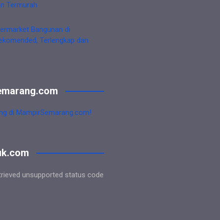
an Termurah
ermarket Bangunan di
ekomended, Terlengkap dan
emarang.com
ng di MampirSemarang.com!
uk.com
trieved unsupported status code