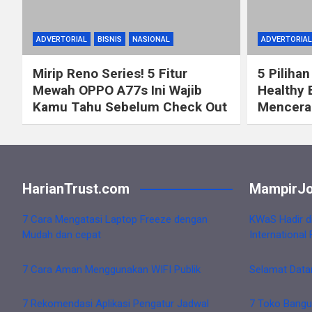
ADVERTORIAL
BISNIS
NASIONAL
ADVERTORIAL
Mirip Reno Series! 5 Fitur
5 Pilihan
Mewah OPPO A77s Ini Wajib
Healthy 
Kamu Tahu Sebelum Check Out
Mencerah
HarianTrust.com
MampirJo
7 Cara Mengatasi Laptop Freeze dengan
KWaS Hadir d
Mudah dan cepat
International 
7 Cara Aman Menggunakan WIFI Publik
Selamat Data
7 Rekomendasi Aplikasi Pengatur Jadwal
7 Toko Bangu