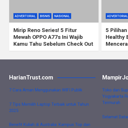
ADVERTORIAL
BISNIS
NASIONAL
ADVERTORIAL
Mirip Reno Series! 5 Fitur
5 Pilihan
Mewah OPPO A77s Ini Wajib
Healthy 
Kamu Tahu Sebelum Check Out
Mencerah
HarianTrust.com
MampirJo
7 Cara Aman Menggunakan WIFI Publik
Toko dan Sup
Yogyakarta R
Termurah
7 Tips Memilih Laptop Terbaik untuk Tahun
2025
Selamat Data
Benefit Kuliah di Australia: Kampus Top dan