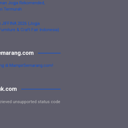
nan Jogja Rekomended,
an Termurah
i JIFFINA 2026 (Jogja
Furniture & Craft Fair Indonesia)
emarang.com
ng di MampirSemarang.com!
uk.com
trieved unsupported status code