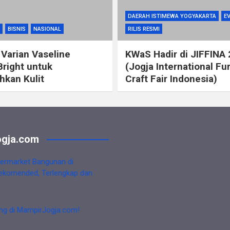
DAERAH ISTIMEWA YOGYAKARTA
E
BISNIS
NASIONAL
RILIS RESMI
 Varian Vaseline
KWaS Hadir di JIFFINA
Bright untuk
(Jogja International Fu
kan Kulit
Craft Fair Indonesia)
gja.com
ermarket Bangunan di
ekomended, Terlengkap dan
ng di MampirJogja.com!