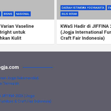
DAERAH ISTIMEWA YOGYAKARTA
E
BISNIS
NASIONAL
RILIS RESMI
 Varian Vaseline
KWaS Hadir di JIFFINA
Bright untuk
(Jogja International Fu
kan Kulit
Craft Fair Indonesia)
gja.com
nan Jogja Rekomended,
an Termurah
i JIFFINA 2026 (Jogja
Furniture & Craft Fair Indonesia)