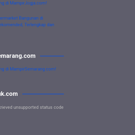
ng di MampirJogja.com!
ermarket Bangunan di
ekomended, Terlengkap dan
emarang.com
ng di MampirSemarang.com!
uk.com
trieved unsupported status code