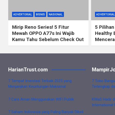
ADVERTORIAL
BISNIS
NASIONAL
ADVERTORIAL
Mirip Reno Series! 5 Fitur
5 Pilihan
Mewah OPPO A77s Ini Wajib
Healthy 
Kamu Tahu Sebelum Check Out
Mencerah
HarianTrust.com
MampirJo
7 Tempat Investasi Terbaik 2025 yang
7 Toko Bangu
Menjanjikan Keuntungan Maksimal
Terlengkap d
7 Cara Aman Menggunakan WIFI Publik
KWaS Hadir d
International 
7 Saham Indonesia yang Paling Banyak Dibeli