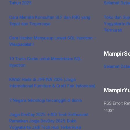
Tahun 2025
Selamat Data
Cara Memilih Konsultan SLF dan PBG yang
Toko dan Sup
Tepat dan Terpercaya
Yogyakarta R
Termurah
Cara Hacker Menyusup Lewat SQL Injection –
Waspadalah!
MampirS
10 Tools Gratis untuk Mendeteksi SQL
Injection
Selamat Data
KWaS Hadir di JIFFINA 2026 (Jogja
International Furniture & Craft Fair Indonesia)
MampirY
7 Negara teknologi tercanggih di dunia
RSS Error: Re
"403"
Jogja DevDay 2025: +400 Tech Enthusiast
Ramaikan Jogja DevDay 2025: Bukti
Yogyakarta Jadi Tech Hub Terkemuka