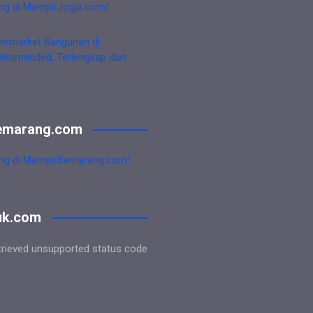
ng di MampirJogja.com!
ermarket Bangunan di
ekomended, Terlengkap dan
emarang.com
ng di MampirSemarang.com!
uk.com
trieved unsupported status code