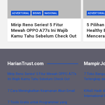
ADVERTORIAL
BISNIS
NASIONAL
ADVERTORIAL
Mirip Reno Series! 5 Fitur
5 Pilihan
Mewah OPPO A77s Ini Wajib
Healthy 
Kamu Tahu Sebelum Check Out
Mencerah
HarianTrust.com
MampirJo
Mirip Reno Series! 5 Fitur Mewah OPPO A77s
7 Toko Bangu
Ini Wajib Kamu Tahu Sebelum Check Out
Terlengkap d
7 Cara Meningkatkan Keamanan Akun Email
KWaS Hadir d
International 
7 Tools Gratis untuk Programmer yang