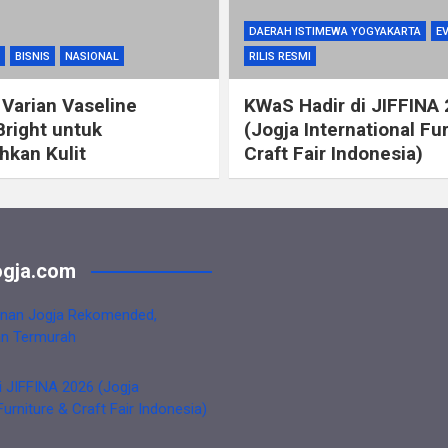
DAERAH ISTIMEWA YOGYAKARTA
E
BISNIS
NASIONAL
RILIS RESMI
 Varian Vaseline
KWaS Hadir di JIFFINA
Bright untuk
(Jogja International Fu
kan Kulit
Craft Fair Indonesia)
gja.com
nan Jogja Rekomended,
an Termurah
i JIFFINA 2026 (Jogja
Furniture & Craft Fair Indonesia)