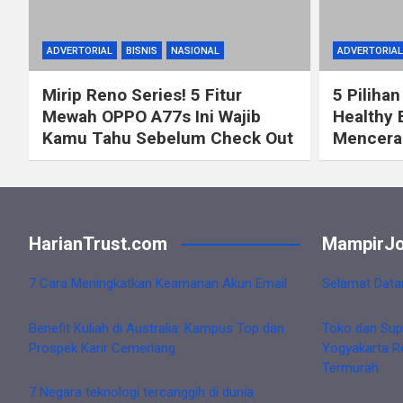
ADVERTORIAL
BISNIS
NASIONAL
ADVERTORIAL
Mirip Reno Series! 5 Fitur
5 Pilihan
Mewah OPPO A77s Ini Wajib
Healthy 
Kamu Tahu Sebelum Check Out
Mencerah
HarianTrust.com
MampirJo
7 Cara Meningkatkan Keamanan Akun Email
Selamat Data
Benefit Kuliah di Australia: Kampus Top dan
Toko dan Sup
Prospek Karir Cemerlang
Yogyakarta R
Termurah
7 Negara teknologi tercanggih di dunia