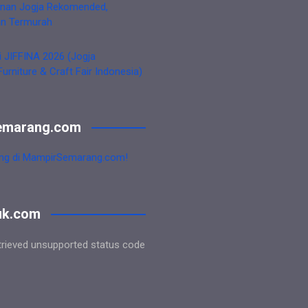
nan Jogja Rekomended,
an Termurah
i JIFFINA 2026 (Jogja
Furniture & Craft Fair Indonesia)
emarang.com
ng di MampirSemarang.com!
uk.com
trieved unsupported status code