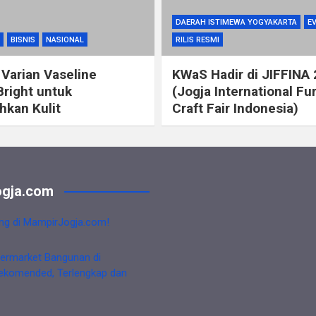
DAERAH ISTIMEWA YOGYAKARTA
E
BISNIS
NASIONAL
RILIS RESMI
 Varian Vaseline
KWaS Hadir di JIFFINA
Bright untuk
(Jogja International Fu
kan Kulit
Craft Fair Indonesia)
gja.com
ng di MampirJogja.com!
ermarket Bangunan di
ekomended, Terlengkap dan