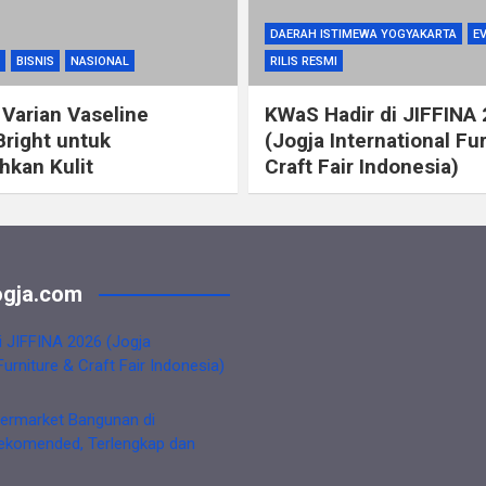
DAERAH ISTIMEWA YOGYAKARTA
E
BISNIS
NASIONAL
RILIS RESMI
 Varian Vaseline
KWaS Hadir di JIFFINA
Bright untuk
(Jogja International Fu
kan Kulit
Craft Fair Indonesia)
gja.com
i JIFFINA 2026 (Jogja
Furniture & Craft Fair Indonesia)
ermarket Bangunan di
ekomended, Terlengkap dan