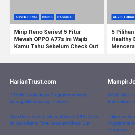
ADVERTORIAL
BISNIS
NASIONAL
ADVERTORIAL
Mirip Reno Series! 5 Fitur
5 Pilihan
Mewah OPPO A77s Ini Wajib
Healthy 
Kamu Tahu Sebelum Check Out
Mencerah
HarianTrust.com
MampirJo
7 Tools Gratis untuk Programmer yang
KWaS Hadir d
Jarang Diketahui Tapi Powerful
International 
Mirip Reno Series! 5 Fitur Mewah OPPO A77s
Toko dan Sup
Ini Wajib Kamu Tahu Sebelum Check Out
Yogyakarta R
Termurah