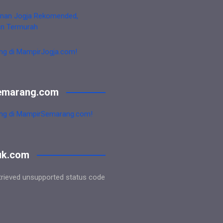
nan Jogja Rekomended,
an Termurah
ng di MampirJogja.com!
emarang.com
ng di MampirSemarang.com!
uk.com
trieved unsupported status code