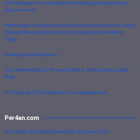
SOP Hubungan Industrial dalam Membangun Hubungan Kerja
yang Harmonis
Membangun Pendidikan Karakter Berbasis Nilai Universal: Upaya
Strategis Mengatasi Krisis Moral di Lingkungan Pendidikan
Tinggi
Pentingnya Skill Negosiasi
Cara Menempatkan CTA yang Efektif di Website dan Landing
Page
Ini Penyebab CTR Rendah dan Cara Mengatasinya
Per4an.com
Info Mudik 2025: Mudik Bareng Klik Indomaret 2025