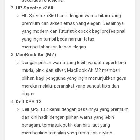
sekaligus fungsional.
HP Spectre x360
HP Spectre x360 hadir dengan warna hitam yang
premium dan aksen emas yang elegan. Desainnya
yang modern dan futuristik cocok bagi profesional
yang ingin tampil beda namun tetap
mempertahankan kesan elegan.
MacBook Air (M2)
Dengan pilihan warna yang lebih variatif seperti biru
muda, pink, dan silver, MacBook Air M2 memberi
pilihan bagi pengguna yang ingin menunjukkan gaya
mereka melalui perangkat yang sangat tipis dan
ringan.
Dell XPS 13
Dell XPS 13 dikenal dengan desainnya yang premium
dan kini hadir dengan pilihan warna yang lebih
beragam, termasuk putih dan biru laut yang
memberikan tampilan yang fresh dan stylish.