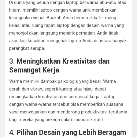
Di dunia yang penuh dengan laptop berwarna abu-abu atau
hitam, memilih laptop dengan warna unik memberikan
keunggulan visual. Apakah Anda berada di kafe, ruang
kelas, atau ruang rapat, laptop dengan desain warna yang
menonjol akan langsung menarik perhatian. Anda tidak
akan lagi kesulitan mengenali laptop Anda di antara banyak
perangkat serupa.
3.
Meningkatkan Kreativitas dan
Semangat Kerja
Warna memiliki dampak psikologis yang besar. Warna
cerah dan vibran, seperti kuning atau hijau, dapat
meningkatkan kreativitas dan semangat kerja. Laptop
dengan warna-warna tersebut bisa memberikan suasana
yang menyegarkan dan mendorong produktivitas, terutama
bagi mereka yang bekerja dalam industri kreatif.
4.
Pilihan Desain yang Lebih Beragam