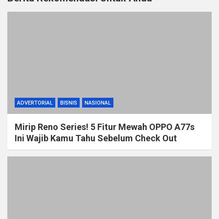
ADVERTORIAL
BISNIS
NASIONAL
Mirip Reno Series! 5 Fitur Mewah OPPO A77s
Ini Wajib Kamu Tahu Sebelum Check Out