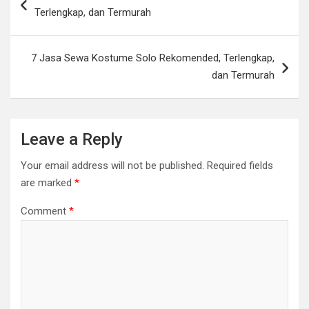
navigation
Terlengkap, dan Termurah
7 Jasa Sewa Kostume Solo Rekomended, Terlengkap,
dan Termurah
Leave a Reply
Your email address will not be published.
Required fields
are marked
*
Comment
*