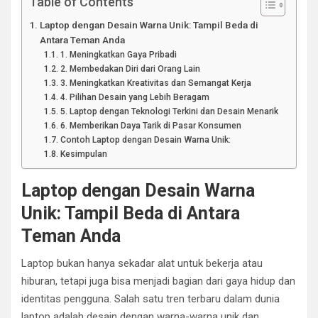
Table of Contents
Laptop dengan Desain Warna Unik: Tampil Beda di
Antara Teman Anda
1. Meningkatkan Gaya Pribadi
2. Membedakan Diri dari Orang Lain
3. Meningkatkan Kreativitas dan Semangat Kerja
4. Pilihan Desain yang Lebih Beragam
5. Laptop dengan Teknologi Terkini dan Desain Menarik
6. Memberikan Daya Tarik di Pasar Konsumen
Contoh Laptop dengan Desain Warna Unik:
Kesimpulan
Laptop dengan Desain Warna
Unik: Tampil Beda di Antara
Teman Anda
Laptop bukan hanya sekadar alat untuk bekerja atau
hiburan, tetapi juga bisa menjadi bagian dari gaya hidup dan
identitas pengguna. Salah satu tren terbaru dalam dunia
laptop adalah desain dengan warna-warna unik dan