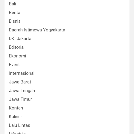
Bali
Berita
Bisnis
Daerah Istimewa Yogyakarta
DKI Jakarta
Editorial
Ekonomi
Event
Internasional
Jawa Barat
Jawa Tengah
Jawa Timur
Konten
Kuliner
Lalu Lintas