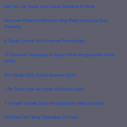
Hal-Hal Luar Biasa Yang Dapat Dilakukan Di Mesir
Destinasi Wisata Di Bandung Yang Wajib Dikunjungi Saat
Traveling
8 Tujuan Terbaik Untuk Pencari Petualangan
10 Destinasi Terjangkau Di Eropa Untuk Menginspirasi Hidup
Sehat
Info Mudik 2025: Pulang Basamo 2025
7 Air Terjun Unik dan Indah di Seluruh Dunia
7 Tempat Terbaik Untuk Menghabiskan Natal Sendirian
Destinasi Ski Paling Terjangkau Di Eropa