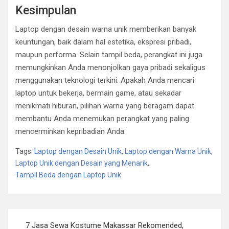
Kesimpulan
Laptop dengan desain warna unik memberikan banyak
keuntungan, baik dalam hal estetika, ekspresi pribadi,
maupun performa. Selain tampil beda, perangkat ini juga
memungkinkan Anda menonjolkan gaya pribadi sekaligus
menggunakan teknologi terkini. Apakah Anda mencari
laptop untuk bekerja, bermain game, atau sekadar
menikmati hiburan, pilihan warna yang beragam dapat
membantu Anda menemukan perangkat yang paling
mencerminkan kepribadian Anda.
Tags:
Laptop dengan Desain Unik
,
Laptop dengan Warna Unik
,
Laptop Unik dengan Desain yang Menarik
,
Tampil Beda dengan Laptop Unik
Post
7 Jasa Sewa Kostume Makassar Rekomended,