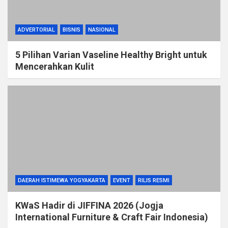
ADVERTORIAL
BISNIS
NASIONAL
5 Pilihan Varian Vaseline Healthy Bright untuk
Mencerahkan Kulit
DAERAH ISTIMEWA YOGYAKARTA
EVENT
RILIS RESMI
KWaS Hadir di JIFFINA 2026 (Jogja
International Furniture & Craft Fair Indonesia)