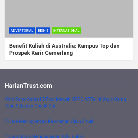
ADVERTORIAL
BISNIS
INTERNASIONAL
Benefit Kuliah di Australia: Kampus Top dan
Prospek Karir Cemerlang
HarianTrust.com
Mirip Reno Series! 5 Fitur Mewah OPPO A77s Ini Wajib Kamu
Tahu Sebelum Check Out
7 Cara Meningkatkan Keamanan Akun Email
7 Cara Aman Menggunakan WIFI Publik