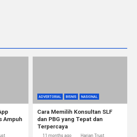
ADVERTORIAL
BISNIS
NASIONAL
App
Cara Memilih Konsultan SLF
ps Ampuh
dan PBG yang Tepat dan
Terpercaya
ust
11 months ago
Harian Trust