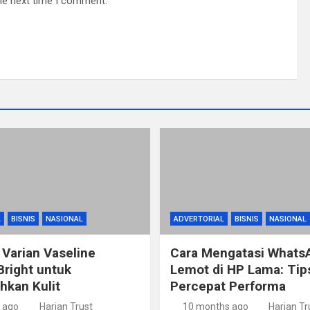
he next time I comment.
L
BISNIS
NASIONAL
ADVERTORIAL
BISNIS
NASIONAL
 Varian Vaseline
Cara Mengatasi Whats
Bright untuk
Lemot di HP Lama: Ti
kan Kulit
Percepat Performa
 ago
Harian Trust
10 months ago
Harian Tr