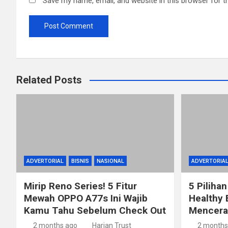
Save my name, email, and website in this browser for t
Related Posts
ADVERTORIAL
BISNIS
NASIONAL
ADVERTORIA
Mirip Reno Series! 5 Fitur
5 Pilihan
Mewah OPPO A77s Ini Wajib
Healthy 
Kamu Tahu Sebelum Check Out
Mencerah
2 months ago
Harian Trust
2 months