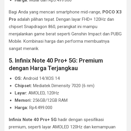
Harga:
Mulai dari Rp3.499.000
Bagi Anda yang mencari smartphone mid-range,
POCO X3
Pro
adalah pilihan tepat. Dengan layar FHD+ 120Hz dan
chipset Snapdragon 860, perangkat ini mampu
menjalankan game berat seperti Genshin Impact dan PUBG
Mobile. Kombinasi harga dan performa membuatnya
sangat menarik.
5. Infinix Note 40 Pro+ 5G: Premium
dengan Harga Terjangkau
OS:
Android 14/XOS 14
Chipset:
Mediatek Dimensity 7020 (6 nm)
Layar:
AMOLED, 120Hz
Memori:
256GB/12GB RAM
Harga:
Rp4.499.000
Infinix Note 40 Pro+ 5G
hadir dengan spesifikasi
premium, seperti layar AMOLED 120Hz dan kemampuan