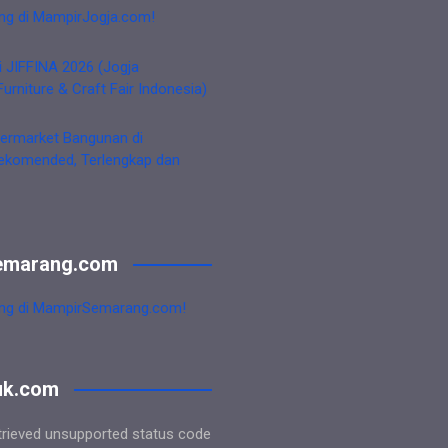
ng di MampirJogja.com!
i JIFFINA 2026 (Jogja
Furniture & Craft Fair Indonesia)
ermarket Bangunan di
ekomended, Terlengkap dan
emarang.com
ng di MampirSemarang.com!
uk.com
trieved unsupported status code