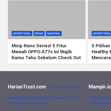
ADVERTORIAL
BISNIS
NASIONAL
ADVERTORIAL
Mirip Reno Series! 5 Fitur
5 Pilihan
Mewah OPPO A77s Ini Wajib
Healthy 
Kamu Tahu Sebelum Check Out
Mencerah
HarianTrust.com
MampirJo
Benefit Kuliah di Australia: Kampus Top dan
7 Toko Bangu
Prospek Karir Cemerlang
Terlengkap d