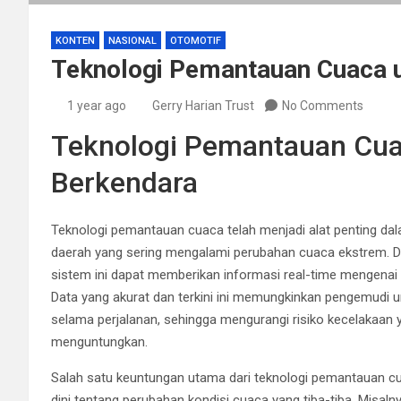
KONTEN
NASIONAL
OTOMOTIF
Teknologi Pemantauan Cuaca 
1 year ago
Gerry Harian Trust
No Comments
Teknologi Pemantauan Cua
Berkendara
Teknologi pemantauan cuaca telah menjadi alat penting da
daerah yang sering mengalami perubahan cuaca ekstrem. De
sistem ini dapat memberikan informasi real-time mengenai ko
Data yang akurat dan terkini ini memungkinkan pengemudi 
selama perjalanan, sehingga mengurangi risiko kecelakaan 
menguntungkan.
Salah satu keuntungan utama dari teknologi pemantauan 
dini tentang perubahan kondisi cuaca yang tiba-tiba. Misaln