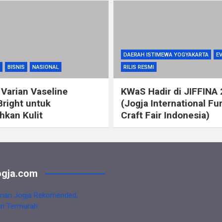
DAERAH ISTIMEWA YOGYAKARTA
E
BISNIS
NASIONAL
RILIS RESMI
 Varian Vaseline
KWaS Hadir di JIFFINA
Bright untuk
(Jogja International Fu
kan Kulit
Craft Fair Indonesia)
gja.com
nan Jogja Rekomended,
an Termurah