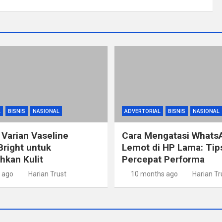
L
BISNIS
NASIONAL
ADVERTORIAL
BISNIS
NASIONAL
 Varian Vaseline
Cara Mengatasi Whats
Bright untuk
Lemot di HP Lama: Ti
kan Kulit
Percepat Performa
 ago
Harian Trust
10 months ago
Harian Tr