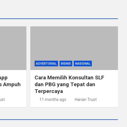
ADVERTORIAL
BISNIS
NASIONAL
App
Cara Memilih Konsultan SLF
ps Ampuh
dan PBG yang Tepat dan
Terpercaya
ust
11 months ago
Harian Trust