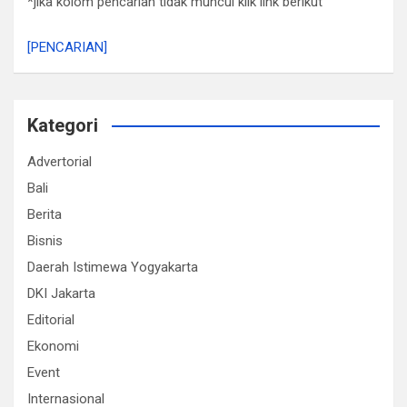
*jika kolom pencarian tidak muncul klik link berikut
[PENCARIAN]
Kategori
Advertorial
Bali
Berita
Bisnis
Daerah Istimewa Yogyakarta
DKI Jakarta
Editorial
Ekonomi
Event
Internasional