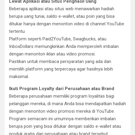
Lewat Aplikasi atau Situs Penghasil Uang
Beberapa aplikasi atau situs web menawarkan hadiah
berupa uang tunai, saldo e-wallet, atau poin yang bisa
ditukar hanya dengan menonton video di channel YouTube
tertentu.
Platform seperti Paid2YouTube, Swagbucks, atau
InboxDollars memungkinkan Anda memperoleh imbalan
dengan menonton iklan atau video promosi.
Pastikan untuk membaca persyaratan yang ada dan
memilih platform yang terpercaya agar hasilnya lebih
maksimal.
Ikuti Program Loyalty dari Perusahaan atau Brand
Beberapa perusahaan memiliki program loyalitas bagi
pelanggan mereka, di mana Anda bisa mendapatkan hadiah
dengan menonton video promosi mereka di YouTube.
Program semacam ini umumnya memberikan imbalan
berupa poin yang bisa ditukar dengan saldo e-wallet atau
produk gratis dari perusahaan atau brand tersebut.