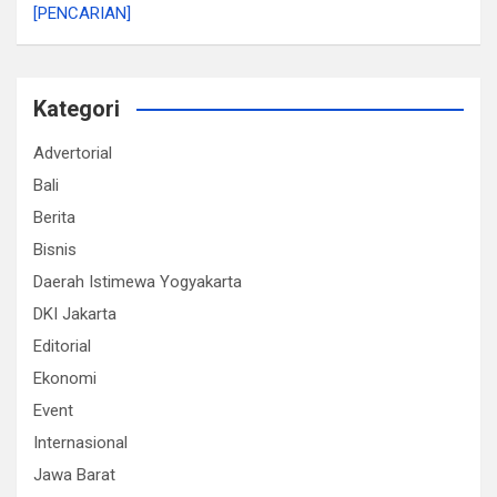
[PENCARIAN]
Kategori
Advertorial
Bali
Berita
Bisnis
Daerah Istimewa Yogyakarta
DKI Jakarta
Editorial
Ekonomi
Event
Internasional
Jawa Barat