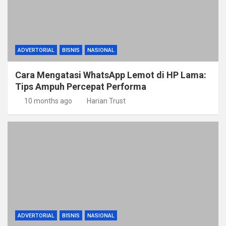
ADVERTORIAL
BISNIS
NASIONAL
Cara Mengatasi WhatsApp Lemot di HP Lama:
Tips Ampuh Percepat Performa
10 months ago
Harian Trust
ADVERTORIAL
BISNIS
NASIONAL