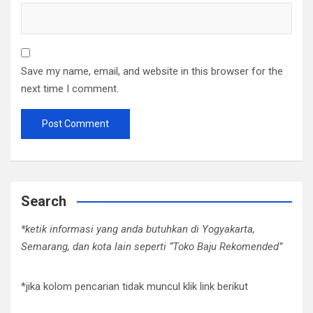
Save my name, email, and website in this browser for the
next time I comment.
Search
*ketik informasi yang anda butuhkan di Yogyakarta,
Semarang, dan kota lain seperti “Toko Baju Rekomended”
*jika kolom pencarian tidak muncul klik link berikut