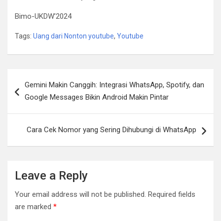
Bimo-UKDW’2024
Tags:
Uang dari Nonton youtube
,
Youtube
Post
Gemini Makin Canggih: Integrasi WhatsApp, Spotify, dan
navigation
Google Messages Bikin Android Makin Pintar
Cara Cek Nomor yang Sering Dihubungi di WhatsApp
Leave a Reply
Your email address will not be published.
Required fields
are marked
*