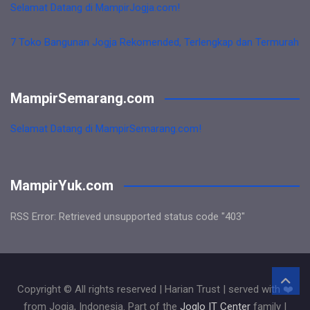
Selamat Datang di MampirJogja.com!
7 Toko Bangunan Jogja Rekomended, Terlengkap dan Termurah
MampirSemarang.com
Selamat Datang di MampirSemarang.com!
MampirYuk.com
RSS Error: Retrieved unsupported status code "403"
Copyright © All rights reserved | Harian Trust | served with ❤️
from Jogja, Indonesia. Part of the
Joglo IT Center
family |