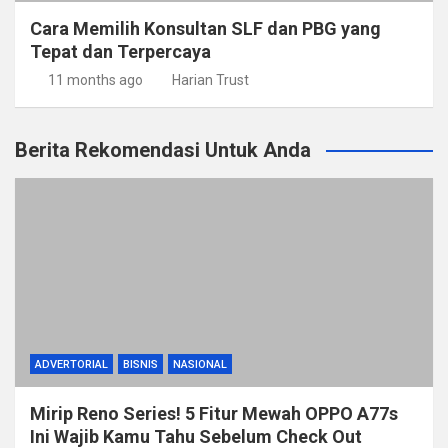
Cara Memilih Konsultan SLF dan PBG yang
Tepat dan Terpercaya
11 months ago
Harian Trust
Berita Rekomendasi Untuk Anda
ADVERTORIAL
BISNIS
NASIONAL
Mirip Reno Series! 5 Fitur Mewah OPPO A77s
Ini Wajib Kamu Tahu Sebelum Check Out