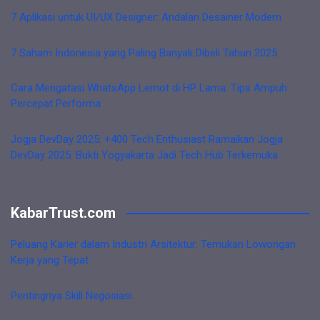
7 Aplikasi untuk UI/UX Designer: Andalan Desainer Modern
7 Saham Indonesia yang Paling Banyak Dibeli Tahun 2025
Cara Mengatasi WhatsApp Lemot di HP Lama: Tips Ampuh
Percepat Performa
Jogja DevDay 2025: +400 Tech Enthusiast Ramaikan Jogja
DevDay 2025: Bukti Yogyakarta Jadi Tech Hub Terkemuka
KabarTrust.com
Peluang Karier dalam Industri Arsitektur: Temukan Lowongan
Kerja yang Tepat
Pentingnya Skill Negosiasi