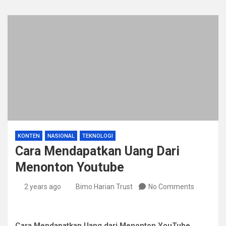
KONTEN
NASIONAL
TEKNOLOGI
Cara Mendapatkan Uang Dari
Menonton Youtube
2 years ago
Bimo Harian Trust
No Comments
Cara Mendapatkan Uang dari Menonton YouTube