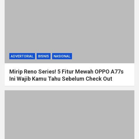
ADVERTORIAL
BISNIS
NASIONAL
Mirip Reno Series! 5 Fitur Mewah OPPO A77s
Ini Wajib Kamu Tahu Sebelum Check Out