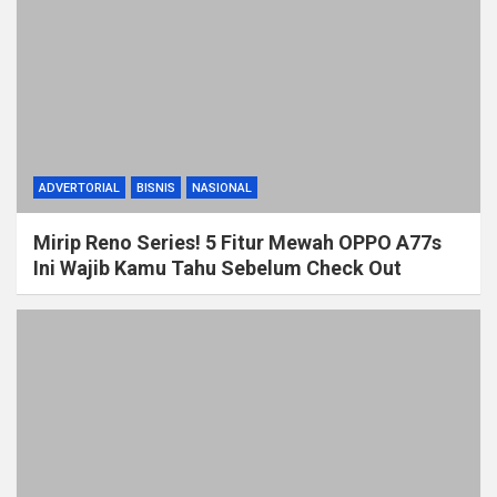
ADVERTORIAL
BISNIS
NASIONAL
Mirip Reno Series! 5 Fitur Mewah OPPO A77s
Ini Wajib Kamu Tahu Sebelum Check Out