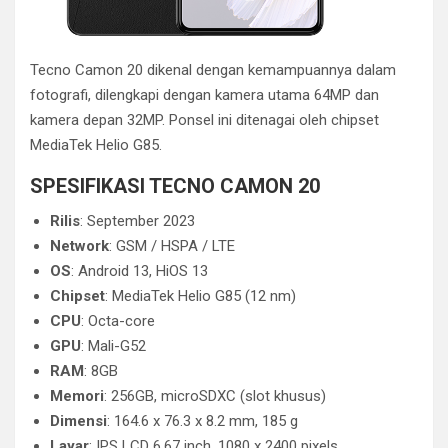
Tecno Camon 20 dikenal dengan kemampuannya dalam
fotografi, dilengkapi dengan kamera utama 64MP dan
kamera depan 32MP. Ponsel ini ditenagai oleh chipset
MediaTek Helio G85.
SPESIFIKASI TECNO CAMON 20
Rilis
: September 2023
Network
: GSM / HSPA / LTE
OS
: Android 13, HiOS 13
Chipset
: MediaTek Helio G85 (12 nm)
CPU
: Octa-core
GPU
: Mali-G52
RAM
: 8GB
Memori
: 256GB, microSDXC (slot khusus)
Dimensi
: 164.6 x 76.3 x 8.2 mm, 185 g
Layar
: IPS LCD 6.67 inch, 1080 x 2400 pixels