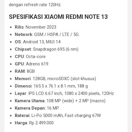
dengan refresh rate 120Hz.
SPESIFIKASI XIAOMI REDMI NOTE 13
Rilis
: November 2023
Network
: GSM / HSPA / LTE / 5G
OS
: Android 13, MIUI 14
Chipset
: Snapdragon 695 (6 nm)
CPU
: Octa-core
GPU
: Adreno 619
RAM
: 8GB
Memori
: 128GB, microSDXC (slot khusus)
Dimensi
: 165.5 x 76.1 x 8.1 mm, 188 g
Layar
: IPS LCD 6.67 inch, 1080 x 2400 pixels, 120Hz
Kamera Utama
: 108 MP (wide) + 2 MP (macro)
Kamera Depan
: 16 MP
Baterai
: Li-Po 5000 mAh, Fast charging 67W
Harga
: Rp 2.499.000