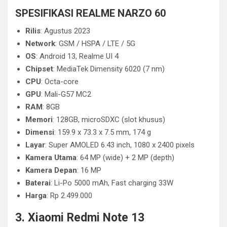
SPESIFIKASI REALME NARZO 60
Rilis
: Agustus 2023
Network
: GSM / HSPA / LTE / 5G
OS
: Android 13, Realme UI 4
Chipset
: MediaTek Dimensity 6020 (7 nm)
CPU
: Octa-core
GPU
: Mali-G57 MC2
RAM
: 8GB
Memori
: 128GB, microSDXC (slot khusus)
Dimensi
: 159.9 x 73.3 x 7.5 mm, 174 g
Layar
: Super AMOLED 6.43 inch, 1080 x 2400 pixels
Kamera Utama
: 64 MP (wide) + 2 MP (depth)
Kamera Depan
: 16 MP
Baterai
: Li-Po 5000 mAh, Fast charging 33W
Harga
: Rp 2.499.000
3. Xiaomi Redmi Note 13