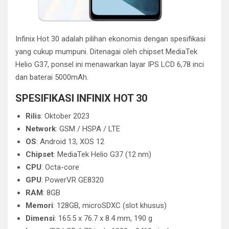
Infinix Hot 30 adalah pilihan ekonomis dengan spesifikasi
yang cukup mumpuni. Ditenagai oleh chipset MediaTek
Helio G37, ponsel ini menawarkan layar IPS LCD 6,78 inci
dan baterai 5000mAh.
SPESIFIKASI INFINIX HOT 30
Rilis
: Oktober 2023
Network
: GSM / HSPA / LTE
OS
: Android 13, XOS 12
Chipset
: MediaTek Helio G37 (12 nm)
CPU
: Octa-core
GPU
: PowerVR GE8320
RAM
: 8GB
Memori
: 128GB, microSDXC (slot khusus)
Dimensi
: 165.5 x 76.7 x 8.4 mm, 190 g