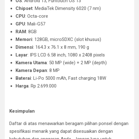
OS
: Android 13, Funtouch OS 13
Chipset
: MediaTek Dimensity 6020 (7 nm)
CPU
: Octa-core
GPU
: Mali-G57
RAM
: 8GB
Memori
: 128GB, microSDXC (slot khusus)
Dimensi
: 164.3 x 76.1 x 8 mm, 190 g
Layar
: IPS LCD 6.58 inch, 1080 x 2408 pixels
Kamera Utama
: 50 MP (wide) + 2 MP (depth)
Kamera Depan
: 8 MP
Baterai
: Li-Po 5000 mAh, Fast charging 18W
Harga
: Rp 2.699.000
Kesimpulan
Daftar di atas menawarkan beragam pilihan ponsel dengan
spesifikasi menarik yang dapat disesuaikan dengan