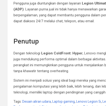
Pengguna juga diuntungkan dengan layanan
Legion Ultima
(ADP)
. Layanan purna jual ini tidak hanya menawarkan garan
berpengalaman, yang dapat membantu pengguna dalam pengo
dapat diakses 24/7 melalui chat, telepon, atau email.
Penutup
Dengan teknologi
Legion ColdFront: Hyper
, Lenovo mengh
juga mendukung performa optimal dalam berbagai aktivita
perangkat ini memungkinkan pengguna untuk menjalankan berb
tanpa khawatir tentang overheating.
Sistem ini menjadi solusi yang ideal bagi mereka yang menc
pengalaman komputasi yang lebih baik, lebih tenang, dan l
teknologi, memiliki laptop dengan pendinginan yang canggih
Tags:
Desain aliran udara
,
Laptop gaming
,
Lenovo Legion 5i
,
Le