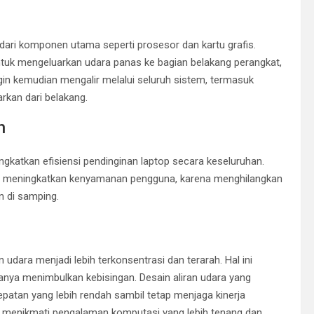
dari komponen utama seperti prosesor dan kartu grafis.
ntuk mengeluarkan udara panas ke bagian belakang perangkat,
ngin kemudian mengalir melalui seluruh sistem, termasuk
rkan dari belakang.
n
ingkatkan efisiensi pendinginan laptop secara keseluruhan.
at meningkatkan kenyamanan pengguna, karena menghilangkan
n di samping.
udara menjadi lebih terkonsentrasi dan terarah. Hal ini
sanya menimbulkan kebisingan. Desain aliran udara yang
patan yang lebih rendah sambil tetap menjaga kinerja
t menikmati pengalaman komputasi yang lebih tenang dan