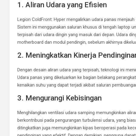
1. Aliran Udara yang Efisien
Legion ColdFront: Hyper mengalirkan udara panas menjauh 
Sistem ini menggunakan saluran khusus di tengah laptop u
terpisah dari udara dingin yang masuk dari depan. Udara di
motherboard dan modul pendingin, sebelum akhirnya dikelua
2. Meningkatkan Kinerja Pendingina
Dengan desain aliran udara yang terpisah, teknologi ini men
Udara panas yang dikeluarkan ke bagian belakang perangk
kenaikan suhu yang dapat terjadi akibat saluran pembuanga
3. Mengurangi Kebisingan
Menghilangkan ventilasi udara samping memungkinkan aliran 
berkontribusi pada pengurangan turbulensi udara, yang bia
ditingkatkan juga memungkinkan kipas beroperasi pada kece
pendinginan yang efektif. Dengan demikian, pengguna dapa