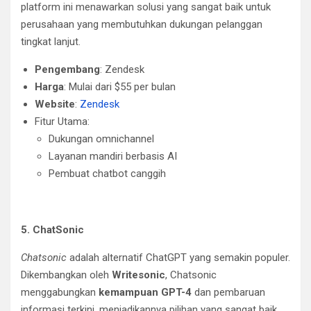
platform ini menawarkan solusi yang sangat baik untuk
perusahaan yang membutuhkan dukungan pelanggan
tingkat lanjut.
Pengembang
: Zendesk
Harga
: Mulai dari $55 per bulan
Website
:
Zendesk
Fitur Utama:
Dukungan omnichannel
Layanan mandiri berbasis AI
Pembuat chatbot canggih
5. ChatSonic
Chatsonic
adalah alternatif ChatGPT yang semakin populer.
Dikembangkan oleh
Writesonic
, Chatsonic
menggabungkan
kemampuan GPT-4
dan pembaruan
informasi terkini, menjadikannya pilihan yang sangat baik