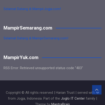
Selamat Datang di MampirJogja.com!
MampirSemarang.com
Selamat Datang di MampirSemarang.com!
MampirYuk.com
RSS Error: Retrieved unsupported status code "403"
Copyright © All rights reserved | Harian Trust | served with ❤️
from Jogja, Indonesia. Part of the
Joglo IT Center
family |
Theme by
MantraBrain