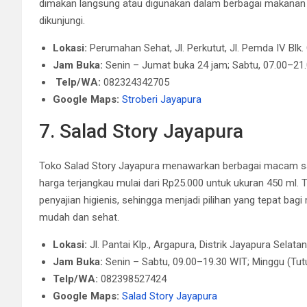
dimakan langsung atau digunakan dalam berbagai makanan l
dikunjungi.
Lokasi:
Perumahan Sehat, Jl. Perkutut, Jl. Pemda IV Blk
Jam Buka:
Senin – Jumat buka 24 jam; Sabtu, 07.00–21
Telp/WA:
082324342705
Google Maps:
Stroberi Jayapura
7. Salad Story Jayapura
Toko Salad Story Jayapura menawarkan berbagai macam sala
harga terjangkau mulai dari Rp25.000 untuk ukuran 450 ml.
penyajian higienis, sehingga menjadi pilihan yang tepat bag
mudah dan sehat.
Lokasi:
Jl. Pantai Klp., Argapura, Distrik Jayapura Selat
Jam Buka:
Senin – Sabtu, 09.00–19.30 WIT; Minggu (Tut
Telp/WA:
082398527424
Google Maps:
Salad Story Jayapura