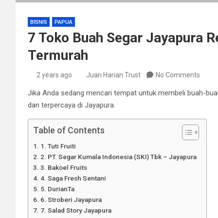
BISNIS
PAPUA
7 Toko Buah Segar Jayapura R
Termurah
2 years ago
Juan Harian Trust
No Comments
Jika Anda sedang mencari tempat untuk membeli buah-buahan 
dan terpercaya di Jayapura.
Table of Contents
1. Tuti Fruiti
2. PT. Segar Kumala Indonesia (SKI) Tbk – Jayapura
3. Bakoel Fruits
4. Saga Fresh Sentani
5. DurianTa
6. Stroberi Jayapura
7. Salad Story Jayapura