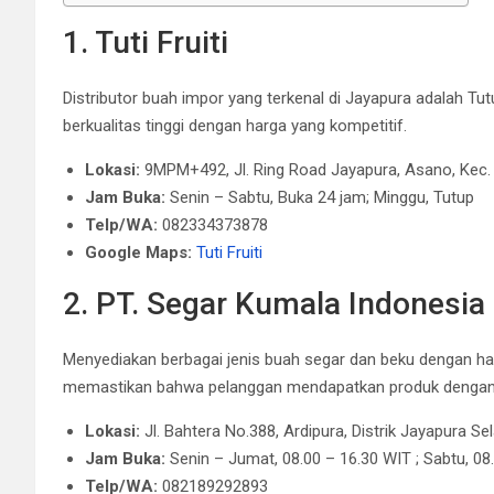
1. Tuti Fruiti
Distributor buah impor yang terkenal di Jayapura adalah T
berkualitas tinggi dengan harga yang kompetitif.
Lokasi:
9MPM+492, Jl. Ring Road Jayapura, Asano, Kec.
Jam Buka:
Senin – Sabtu, Buka 24 jam; Minggu, Tutup
Telp/WA:
082334373878
Google Maps:
Tuti Fruiti
2. PT. Segar Kumala Indonesia
Menyediakan berbagai jenis buah segar dan beku dengan harg
memastikan bahwa pelanggan mendapatkan produk dengan k
Lokasi:
Jl. Bahtera No.388, Ardipura, Distrik Jayapura S
Jam Buka:
Senin – Jumat, 08.00 – 16.30 WIT ; Sabtu, 08
Telp/WA:
082189292893