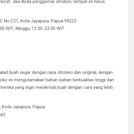
ezat. Jika Anda penggemar stroberi, tempat ini harus
. C No.C21, Kota Jayapura, Papua 99225
.00 WIT; Minggu, 12.30–22.00 WIT
d buah segar dengan rasa stroberi dan original, dengan
 Toko ini mengutamakan bahan-bahan berkualitas tinggi dan
i mereka yang ingin menikmati buah dengan cara yang lebih
an, Kota Jayapura, Papua
up)