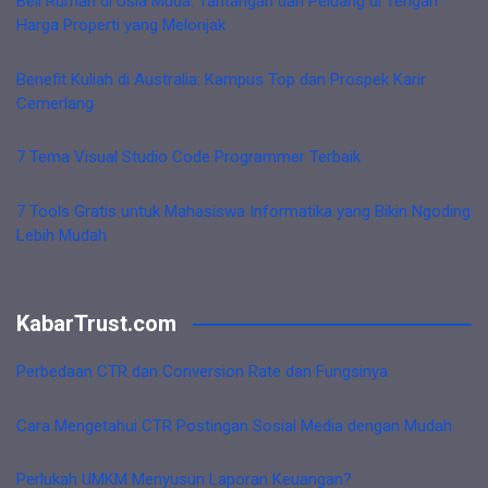
Beli Rumah di Usia Muda: Tantangan dan Peluang di Tengah
Harga Properti yang Melonjak
Benefit Kuliah di Australia: Kampus Top dan Prospek Karir
Cemerlang
7 Tema Visual Studio Code Programmer Terbaik
7 Tools Gratis untuk Mahasiswa Informatika yang Bikin Ngoding
Lebih Mudah
KabarTrust.com
Perbedaan CTR dan Conversion Rate dan Fungsinya
Cara Mengetahui CTR Postingan Sosial Media dengan Mudah
Perlukah UMKM Menyusun Laporan Keuangan?