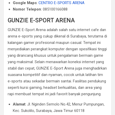
Google Maps
:
CENTRO E-SPORTS ARENA
Nomor Telepon
: 085100166088
GUNZIE E-SPORT ARENA
GUNZIE E-Sport Arena adalah salah satu internet cafe dan
arena e-sports yang cukup dikenal di Surabaya, terutama di
kalangan gamer profesional maupun casual. Tempat ini
menyediakan perangkat komputer dengan spesifikasi tinggi
yang dirancang khusus untuk pengalaman bermain game
yang maksimal. Selain menawarkan koneksi internet yang
stabil dan cepat, GUNZIE E-Sport Arena juga menghadirkan
suasana kompetitif dan nyaman, cocok untuk latihan tim
e-sports atau sekadar bermain santai. Fasilitas pendukung
seperti kursi gaming, headset berkualitas, dan area yang
rapi membuat tempat ini jadi favorit banyak pengunjung.
Alamat
: Jl. Nginden Semolo No.42, Menur Pumpungan,
Kec. Sukolilo, Surabaya, Jawa Timur 60118