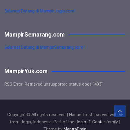
Selamat Datang di MampirJogja.com!
MampirSemarang.com
Selamat Datang di MampirSemarang.com!
MampirYuk.com
RSS Error: Retrieved unsupported status code "403"
Copyright © All rights reserved | Harian Trust | served with ❤️
from Jogja, Indonesia. Part of the
Joglo IT Center
family |
Theme by
MantraBrain