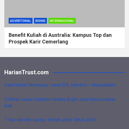
ADVERTORIAL
BISNIS
INTERNASIONAL
Benefit Kuliah di Australia: Kampus Top dan
Prospek Karir Cemerlang
HarianTrust.com
Cara Hacker Menyusup Lewat SQL Injection – Waspadalah!
5 Pilihan Varian Vaseline Healthy Bright untuk Mencerahkan
Kulit
7 Tips Memilih Laptop Terbaik untuk Tahun 2025