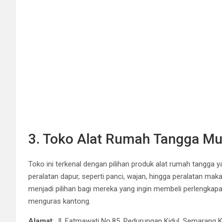
3. Toko Alat Rumah Tangga Mul
Toko ini terkenal dengan pilihan produk alat rumah tangga 
peralatan dapur, seperti panci, wajan, hingga peralatan mak
menjadi pilihan bagi mereka yang ingin membeli perlengka
menguras kantong.
Alamat
: Jl. Fatmawati No.85, Pedurungan Kidul, Semarang