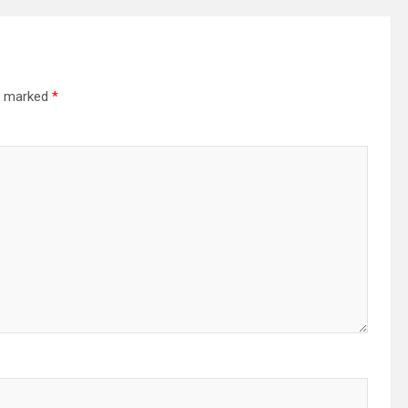
re marked
*