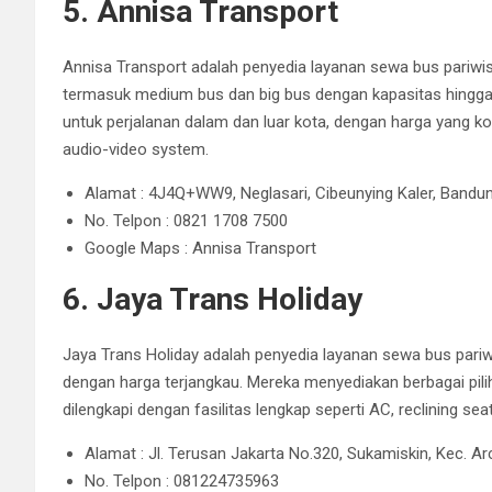
5. Annisa Transport
Annisa Transport adalah penyedia layanan sewa bus pariwi
termasuk medium bus dan big bus dengan kapasitas hingg
untuk perjalanan dalam dan luar kota, dengan harga yang komp
audio-video system.
Alamat : 4J4Q+WW9, Neglasari, Cibeunying Kaler, Bandun
No. Telpon :
0821 1708 7500
Google Maps : Annisa Transport
6. Jaya Trans Holiday
Jaya Trans Holiday adalah penyedia layanan sewa bus pari
dengan harga terjangkau.
Mereka menyediakan berbagai pili
dilengkapi dengan fasilitas lengkap seperti AC, reclining se
Alamat : Jl. Terusan Jakarta No.320, Sukamiskin, Kec. 
No. Telpon : 081224735963