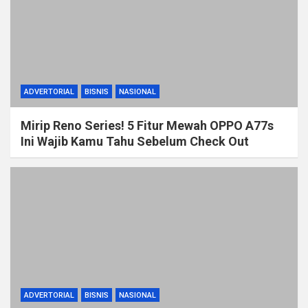
ADVERTORIAL
BISNIS
NASIONAL
Mirip Reno Series! 5 Fitur Mewah OPPO A77s
Ini Wajib Kamu Tahu Sebelum Check Out
ADVERTORIAL
BISNIS
NASIONAL