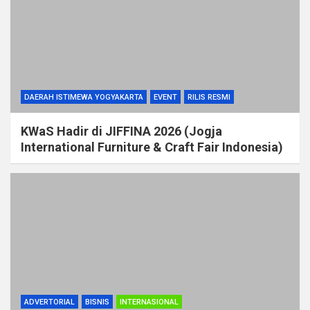
DAERAH ISTIMEWA YOGYAKARTA
EVENT
RILIS RESMI
KWaS Hadir di JIFFINA 2026 (Jogja
International Furniture & Craft Fair Indonesia)
ADVERTORIAL
BISNIS
INTERNASIONAL