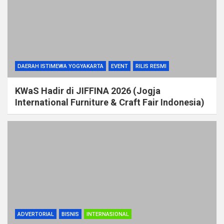
DAERAH ISTIMEWA YOGYAKARTA
EVENT
RILIS RESMI
KWaS Hadir di JIFFINA 2026 (Jogja
International Furniture & Craft Fair Indonesia)
ADVERTORIAL
BISNIS
INTERNASIONAL