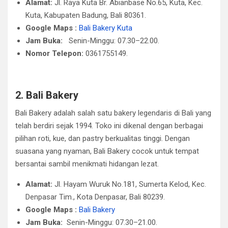
Alamat:
Jl. Raya Kuta Br. Abianbase No.65, Kuta, Kec.
Kuta, Kabupaten Badung, Bali 80361.
Google Maps
:
Bali Bakery Kuta
Jam Buka:
Senin-Minggu: 07.30–22.00.
Nomor Telepon:
0361755149.
2. Bali Bakery
Bali Bakery adalah salah satu bakery legendaris di Bali yang
telah berdiri sejak 1994. Toko ini dikenal dengan berbagai
pilihan roti, kue, dan pastry berkualitas tinggi. Dengan
suasana yang nyaman, Bali Bakery cocok untuk tempat
bersantai sambil menikmati hidangan lezat.
Alamat:
Jl. Hayam Wuruk No.181, Sumerta Kelod, Kec.
Denpasar Tim., Kota Denpasar, Bali 80239.
Google Maps
:
Bali Bakery
Jam Buka:
Senin-Minggu: 07.30–21.00.