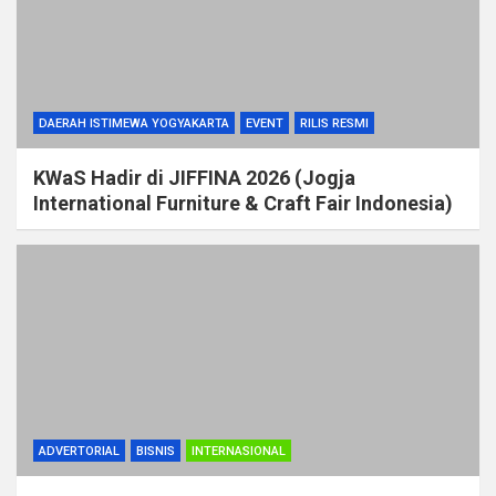
DAERAH ISTIMEWA YOGYAKARTA
EVENT
RILIS RESMI
KWaS Hadir di JIFFINA 2026 (Jogja
International Furniture & Craft Fair Indonesia)
ADVERTORIAL
BISNIS
INTERNASIONAL