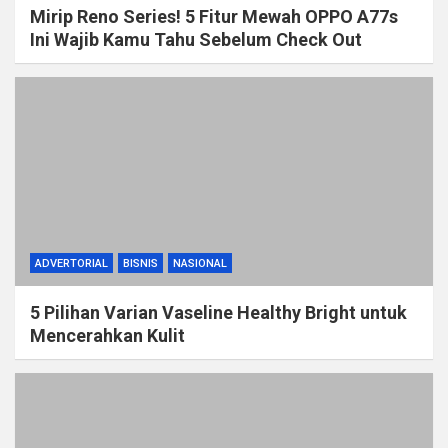
Mirip Reno Series! 5 Fitur Mewah OPPO A77s
Ini Wajib Kamu Tahu Sebelum Check Out
ADVERTORIAL
BISNIS
NASIONAL
5 Pilihan Varian Vaseline Healthy Bright untuk
Mencerahkan Kulit