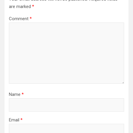
are marked
*
Comment
*
Name
*
Email
*