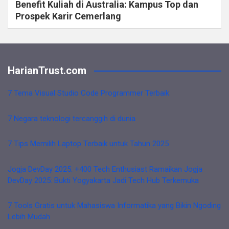
Benefit Kuliah di Australia: Kampus Top dan
Prospek Karir Cemerlang
HarianTrust.com
7 Tema Visual Studio Code Programmer Terbaik
7 Negara teknologi tercanggih di dunia
7 Tips Memilih Laptop Terbaik untuk Tahun 2025
Jogja DevDay 2025: +400 Tech Enthusiast Ramaikan Jogja
DevDay 2025: Bukti Yogyakarta Jadi Tech Hub Terkemuka
7 Tools Gratis untuk Mahasiswa Informatika yang Bikin Ngoding
Lebih Mudah