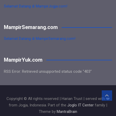
Selamat Datang di MampirJogja.com!
MampirSemarang.com
Selamat Datang di MampirSemarang.com!
MampirYuk.com
RSS Error: Retrieved unsupported status code "403"
Copyright © All rights reserved | Harian Trust | served with ❤️
from Jogja, Indonesia. Part of the
Joglo IT Center
family |
Theme by
MantraBrain