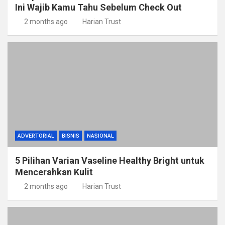
Ini Wajib Kamu Tahu Sebelum Check Out
2 months ago
Harian Trust
ADVERTORIAL
BISNIS
NASIONAL
5 Pilihan Varian Vaseline Healthy Bright untuk
Mencerahkan Kulit
2 months ago
Harian Trust