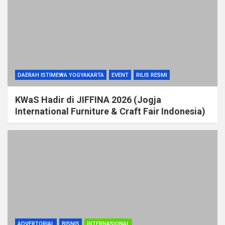
DAERAH ISTIMEWA YOGYAKARTA
EVENT
RILIS RESMI
KWaS Hadir di JIFFINA 2026 (Jogja
International Furniture & Craft Fair Indonesia)
ADVERTORIAL
BISNIS
INTERNASIONAL