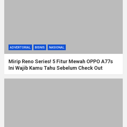
ADVERTORIAL
BISNIS
NASIONAL
Mirip Reno Series! 5 Fitur Mewah OPPO A77s
Ini Wajib Kamu Tahu Sebelum Check Out