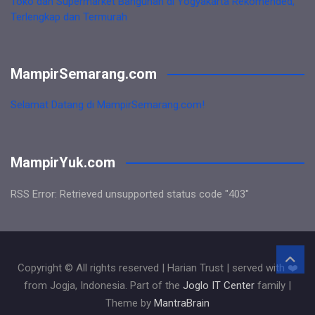
Toko dan Supermarket Bangunan di Yogyakarta Rekomended,
Terlengkap dan Termurah
MampirSemarang.com
Selamat Datang di MampirSemarang.com!
MampirYuk.com
RSS Error: Retrieved unsupported status code "403"
Copyright © All rights reserved | Harian Trust | served with ❤️
from Jogja, Indonesia. Part of the
Joglo IT Center
family |
Theme by
MantraBrain