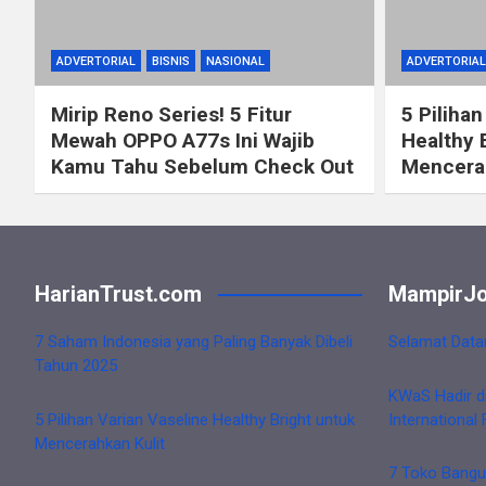
ADVERTORIAL
BISNIS
NASIONAL
ADVERTORIAL
Mirip Reno Series! 5 Fitur
5 Pilihan
Mewah OPPO A77s Ini Wajib
Healthy 
Kamu Tahu Sebelum Check Out
Mencerah
HarianTrust.com
MampirJo
7 Saham Indonesia yang Paling Banyak Dibeli
Selamat Data
Tahun 2025
KWaS Hadir d
5 Pilihan Varian Vaseline Healthy Bright untuk
International 
Mencerahkan Kulit
7 Toko Bangu