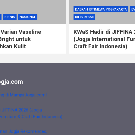
DAERAH ISTIMEWA YOGYAKARTA
E
BISNIS
NASIONAL
RILIS RESMI
 Varian Vaseline
KWaS Hadir di JIFFINA
Bright untuk
(Jogja International Fu
kan Kulit
Craft Fair Indonesia)
gja.com
ng di MampirJogja.com!
i JIFFINA 2026 (Jogja
Furniture & Craft Fair Indonesia)
nan Jogja Rekomended,