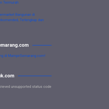
an Termurah
ermarket Bangunan di
ekomended, Terlengkap dan
emarang.com
ng di MampirSemarang.com!
uk.com
trieved unsupported status code