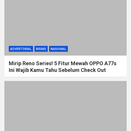
ADVERTORIAL
BISNIS
NASIONAL
Mirip Reno Series! 5 Fitur Mewah OPPO A77s
Ini Wajib Kamu Tahu Sebelum Check Out