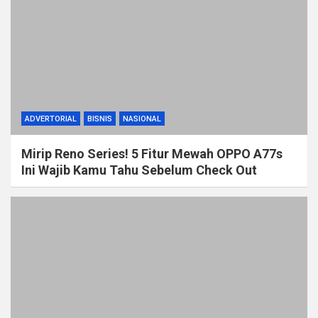
ADVERTORIAL
BISNIS
NASIONAL
Mirip Reno Series! 5 Fitur Mewah OPPO A77s
Ini Wajib Kamu Tahu Sebelum Check Out