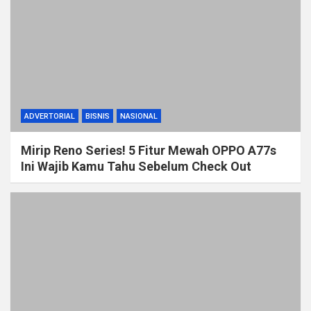
ADVERTORIAL
BISNIS
NASIONAL
Mirip Reno Series! 5 Fitur Mewah OPPO A77s
Ini Wajib Kamu Tahu Sebelum Check Out