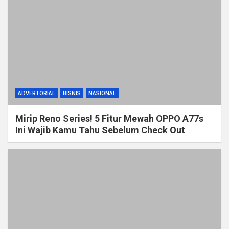
ADVERTORIAL
BISNIS
NASIONAL
Mirip Reno Series! 5 Fitur Mewah OPPO A77s
Ini Wajib Kamu Tahu Sebelum Check Out