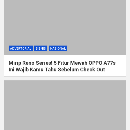
ADVERTORIAL
BISNIS
NASIONAL
Mirip Reno Series! 5 Fitur Mewah OPPO A77s
Ini Wajib Kamu Tahu Sebelum Check Out