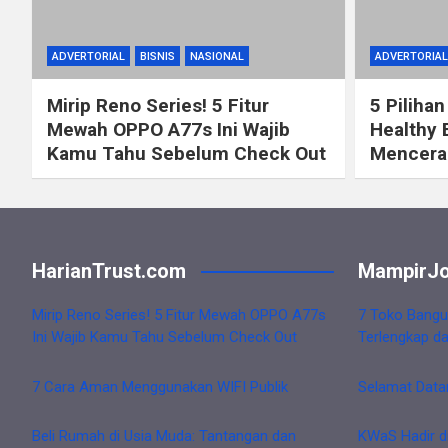
ADVERTORIAL
BISNIS
NASIONAL
ADVERTORIAL
Mirip Reno Series! 5 Fitur
5 Pilihan
Mewah OPPO A77s Ini Wajib
Healthy 
Kamu Tahu Sebelum Check Out
Mencerah
HarianTrust.com
MampirJo
Mirip Reno Series! 5 Fitur Mewah OPPO A77s
7 Toko Bangu
Ini Wajib Kamu Tahu Sebelum Check Out
Terlengkap d
7 Cara Aman Menggunakan WIFI Publik
Selamat Data
Beli Rumah di Usia Muda: Tantangan dan
KWaS Hadir d