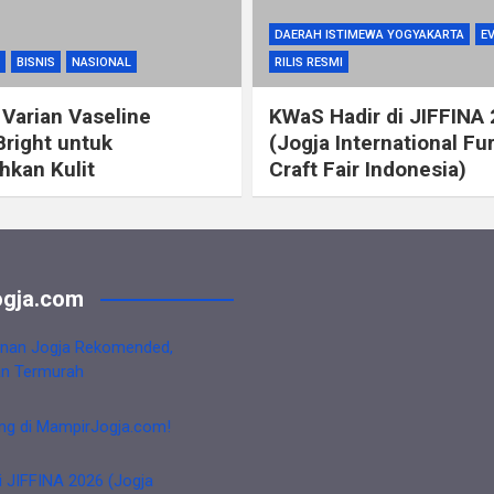
DAERAH ISTIMEWA YOGYAKARTA
E
BISNIS
NASIONAL
RILIS RESMI
 Varian Vaseline
KWaS Hadir di JIFFINA
Bright untuk
(Jogja International Fu
kan Kulit
Craft Fair Indonesia)
gja.com
nan Jogja Rekomended,
an Termurah
ng di MampirJogja.com!
i JIFFINA 2026 (Jogja