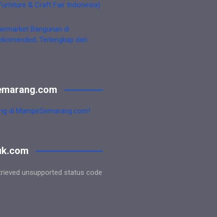
Furniture & Craft Fair Indonesia)
ermarket Bangunan di
ekomended, Terlengkap dan
emarang.com
ng di MampirSemarang.com!
uk.com
trieved unsupported status code