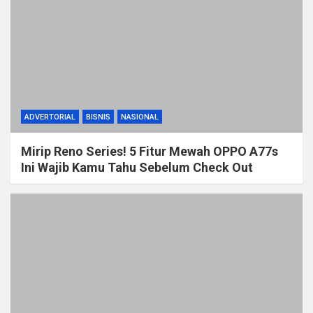
ADVERTORIAL
BISNIS
NASIONAL
Mirip Reno Series! 5 Fitur Mewah OPPO A77s
Ini Wajib Kamu Tahu Sebelum Check Out