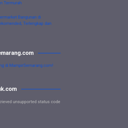
an Termurah
ermarket Bangunan di
ekomended, Terlengkap dan
emarang.com
ng di MampirSemarang.com!
uk.com
trieved unsupported status code