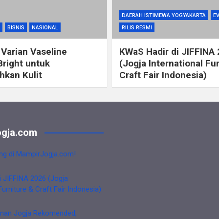
DAERAH ISTIMEWA YOGYAKARTA
E
BISNIS
NASIONAL
RILIS RESMI
 Varian Vaseline
KWaS Hadir di JIFFINA
Bright untuk
(Jogja International Fu
kan Kulit
Craft Fair Indonesia)
gja.com
ng di MampirJogja.com!
i JIFFINA 2026 (Jogja
Furniture & Craft Fair Indonesia)
nan Jogja Rekomended,