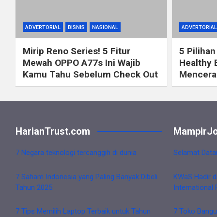
ADVERTORIAL
BISNIS
NASIONAL
ADVERTORIAL
Mirip Reno Series! 5 Fitur
5 Pilihan
Mewah OPPO A77s Ini Wajib
Healthy 
Kamu Tahu Sebelum Check Out
Mencerah
HarianTrust.com
MampirJo
7 Negara teknologi tercanggih di dunia
Selamat Data
7 Saham Indonesia yang Paling Banyak Dibeli
KWaS Hadir d
Tahun 2025
International 
7 Tips Memilih Laptop Terbaik untuk Tahun
7 Toko Bangu