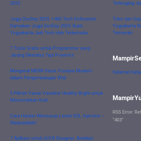
2025
Terlengkap d
Jogja DevDay 2025: +400 Tech Enthusiast
Toko dan Sup
Ramaikan Jogja DevDay 2025: Bukti
Yogyakarta R
Yogyakarta Jadi Tech Hub Terkemuka
Termurah
7 Tools Gratis untuk Programmer yang
Jarang Diketahui Tapi Powerful
MampirS
Mengenal MERN Stack: Fondasi Modern
Selamat Data
dalam Pengembangan Web
5 Pilihan Varian Vaseline Healthy Bright untuk
MampirY
Mencerahkan Kulit
RSS Error: Re
Cara Hacker Menyusup Lewat SQL Injection –
"403"
Waspadalah!
7 Aplikasi untuk UI/UX Designer: Andalan