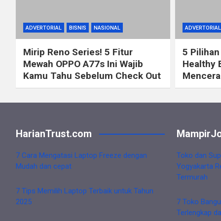
ADVERTORIAL
BISNIS
NASIONAL
ADVERTORIAL
Mirip Reno Series! 5 Fitur
5 Pilihan
Mewah OPPO A77s Ini Wajib
Healthy 
Kamu Tahu Sebelum Check Out
Mencerah
HarianTrust.com
MampirJo
7 Cara Mengatasi Laptop Freeze dengan
Toko dan Sup
Mudah dan cepat
Yogyakarta R
Termurah
7 Tips Memilih Laptop Terbaik untuk Tahun
2025
7 Toko Bangu
Terlengkap d