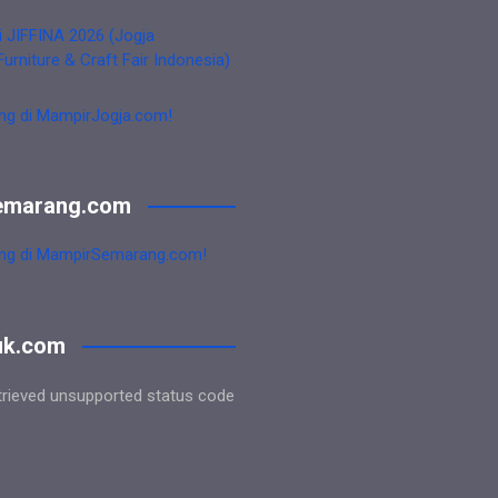
i JIFFINA 2026 (Jogja
Furniture & Craft Fair Indonesia)
ng di MampirJogja.com!
emarang.com
ng di MampirSemarang.com!
uk.com
trieved unsupported status code