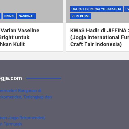
DAERAH ISTIMEWA YOGYAKARTA
E
BISNIS
NASIONAL
RILIS RESMI
 Varian Vaseline
KWaS Hadir di JIFFINA
Bright untuk
(Jogja International Fu
kan Kulit
Craft Fair Indonesia)
gja.com
ermarket Bangunan di
ekomended, Terlengkap dan
nan Jogja Rekomended,
an Termurah