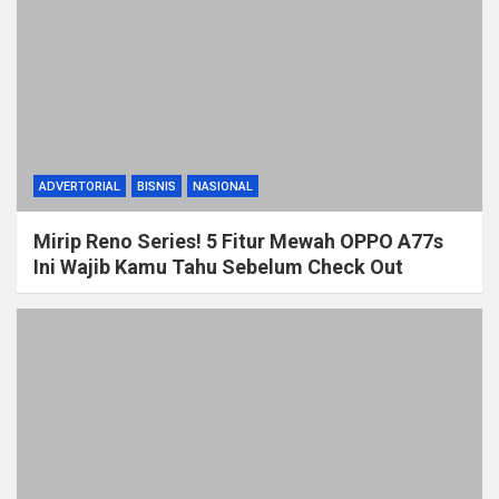
ADVERTORIAL
BISNIS
NASIONAL
Mirip Reno Series! 5 Fitur Mewah OPPO A77s
Ini Wajib Kamu Tahu Sebelum Check Out