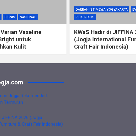
DAERAH ISTIMEWA YOGYAKARTA
E
BISNIS
NASIONAL
RILIS RESMI
 Varian Vaseline
KWaS Hadir di JIFFINA
Bright untuk
(Jogja International Fu
kan Kulit
Craft Fair Indonesia)
gja.com
nan Jogja Rekomended,
an Termurah
i JIFFINA 2026 (Jogja
Furniture & Craft Fair Indonesia)