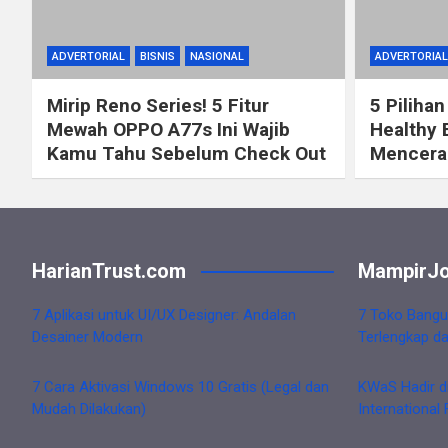
ADVERTORIAL
BISNIS
NASIONAL
ADVERTORIAL
Mirip Reno Series! 5 Fitur
5 Pilihan
Mewah OPPO A77s Ini Wajib
Healthy 
Kamu Tahu Sebelum Check Out
Mencerah
HarianTrust.com
MampirJo
7 Aplikasi untuk UI/UX Designer: Andalan
7 Toko Bangu
Desainer Modern
Terlengkap d
7 Cara Aktivasi Windows 10 Gratis (Legal dan
KWaS Hadir d
Mudah Dilakukan)
International 