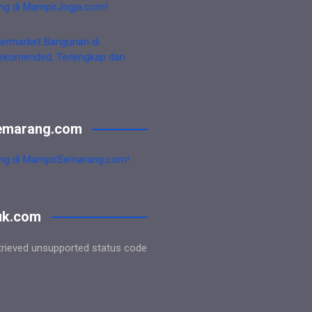
ng di MampirJogja.com!
ermarket Bangunan di
ekomended, Terlengkap dan
emarang.com
ng di MampirSemarang.com!
uk.com
trieved unsupported status code