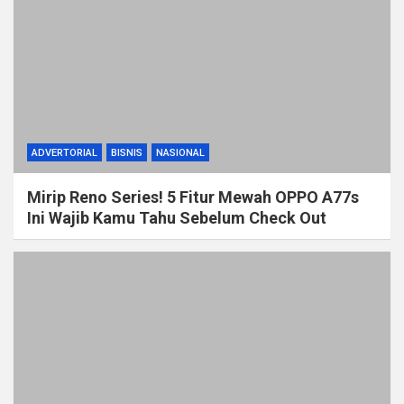
ADVERTORIAL
BISNIS
NASIONAL
Mirip Reno Series! 5 Fitur Mewah OPPO A77s
Ini Wajib Kamu Tahu Sebelum Check Out