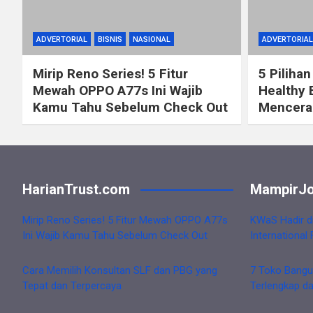
ADVERTORIAL
BISNIS
NASIONAL
ADVERTORIAL
Mirip Reno Series! 5 Fitur
5 Pilihan
Mewah OPPO A77s Ini Wajib
Healthy 
Kamu Tahu Sebelum Check Out
Mencerah
HarianTrust.com
MampirJo
Mirip Reno Series! 5 Fitur Mewah OPPO A77s
KWaS Hadir d
Ini Wajib Kamu Tahu Sebelum Check Out
International 
Cara Memilih Konsultan SLF dan PBG yang
7 Toko Bangu
Tepat dan Terpercaya
Terlengkap d