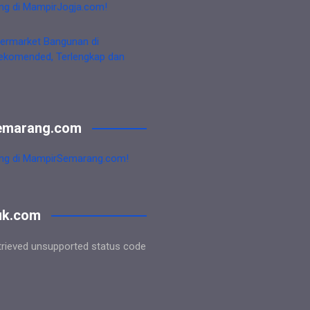
ng di MampirJogja.com!
ermarket Bangunan di
ekomended, Terlengkap dan
emarang.com
ng di MampirSemarang.com!
uk.com
trieved unsupported status code