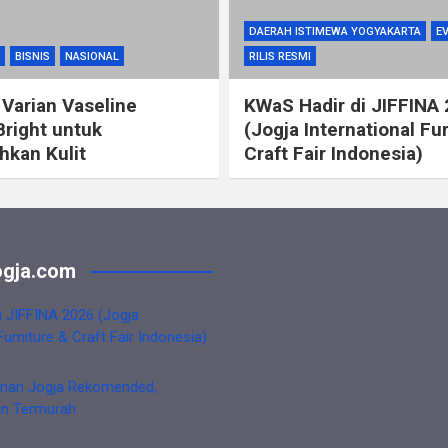
DAERAH ISTIMEWA YOGYAKARTA
E
BISNIS
NASIONAL
RILIS RESMI
 Varian Vaseline
KWaS Hadir di JIFFINA
Bright untuk
(Jogja International Fu
kan Kulit
Craft Fair Indonesia)
gja.com
i JIFFINA 2026 (Jogja
Furniture & Craft Fair Indonesia)
nan Jogja Rekomended,
an Termurah